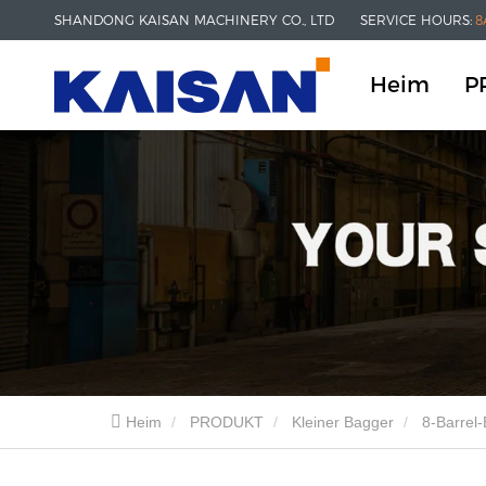
SHANDONG KAISAN MACHINERY CO., LTD
SERVICE HOURS:
8
Heim
P
Heim
PRODUKT
Kleiner Bagger
8-Barrel