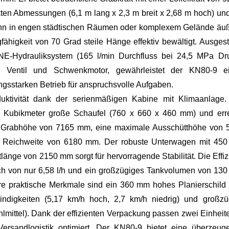
ten Abmessungen (6,1 m lang x 2,3 m breit x 2,68 m hoch) und
n in engen städtischen Räumen oder komplexem Gelände äuß
higkeit von 70 Grad steile Hänge effektiv bewältigt. Ausgesta
INE-Hydrauliksystem (165 l/min Durchfluss bei 24,5 MPa Dru
, Ventil und Schwenkmotor, gewährleistet der KN80-9 e
ngsstarken Betrieb für anspruchsvolle Aufgaben.
oduktivität dank der serienmäßigen Kabine mit Klimaanlage.
34 Kubikmeter große Schaufel (760 x 660 x 460 mm) und erre
le Grabhöhe von 7165 mm, eine maximale Ausschütthöhe von 
e Reichweite von 6180 mm. Der robuste Unterwagen mit 45
änge von 2150 mm sorgt für hervorragende Stabilität. Die Effi
uch von nur 6,58 l/h und ein großzügiges Tankvolumen von 130 
tere praktische Merkmale sind ein 360 mm hohes Planierschild
indigkeiten (5,17 km/h hoch, 2,7 km/h niedrig) und großzü
ühlmittel). Dank der effizienten Verpackung passen zwei Einheit
ersandlogistik optimiert. Der KN80-9 bietet eine überzeug