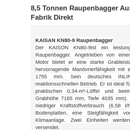
8,5 Tonnen Raupenbagger Aus
Fabrik Direkt
KAISAN KN80-9 Raupenbagger
Der
KAISON KN80-9
ist ein leistu
Raupenbagger. Angetrieben von einem
Motor bietet er eine starke Grableistu
hervorragende Manövrierfähigkeit mit
1755 mm. Sein deutsches INLINE
reaktionsschnellen Betrieb. Er ist ideal
praktischen 0,34-m³-Löffel und beei
Grabhöhe 7165 mm, Tiefe 4035 mm). Zu
niedriger Kraftstoffverbrauch (6,58 
Bodenplatten, eine Steigfähigkeit 
Klimaanlage. Zwei Einheiten werden
versendet.