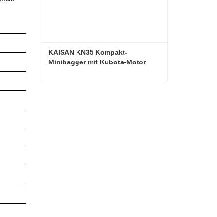
KAISAN KN35 Kompakt-
Minibagger mit Kubota-Motor
KAISAN KN35 Kompakt-Minibagger mit Kubota-Motor
Kontaktieren Sie mich jetzt