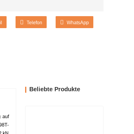
l
Telefon
WhatsApp
Beliebte Produkte
 auf
98T-
52 kN