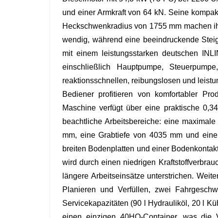
und einer Armkraft von 64 kN. Seine kompak
Heckschwenkradius von 1755 mm machen ih
wendig, während eine beeindruckende Steigfä
mit einem leistungsstarken deutschen INL
einschließlich Hauptpumpe, Steuerpumpe
reaktionsschnellen, reibungslosen und leistu
Bediener profitieren von komfortabler Pr
Maschine verfügt über eine praktische 0,
beachtliche Arbeitsbereiche: eine maxima
mm, eine Grabtiefe von 4035 mm und ein
breiten Bodenplatten und einer Bodenkontaktl
wird durch einen niedrigen Kraftstoffverbra
längere Arbeitseinsätze unterstrichen. Wei
Planieren und Verfüllen, zwei Fahrgeschw
Servicekapazitäten (90 l Hydrauliköl, 20 l K
einen einzigen 40HQ-Container, was die V