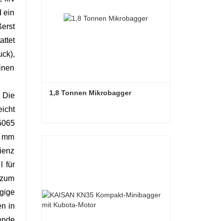
 ein
erst
ttet
ck),
inen
1,8 Tonnen Mikrobagger
 Die
icht
5065
1,8 Tonnen Mikrobagger
0 mm
zienz
Kontaktieren Sie mich jetzt
l für
 zum
gige
en in
ende