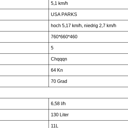
it
5,1 km/h
USA PARKS
hoch 5,17 km/h, niedrig 2,7 km/h
760*660*460
5
Chqqqn
64 Kn
70 Grad
6,58 l/h
130 Liter
11L