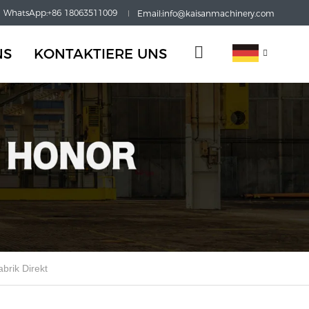
WhatsApp:+86 18063511009
Email:info@kaisanmachinery.com
NS
KONTAKTIERE UNS
brik Direkt