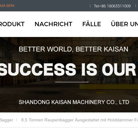
AM-6PM
Tel:+86 18063511009
RODUKT
NACHRICHT
FÄLLE
ÜBER U
-Bagger
8,5 Tonnen Raupenbagger Ausgestattet mit Holzklammer Fa