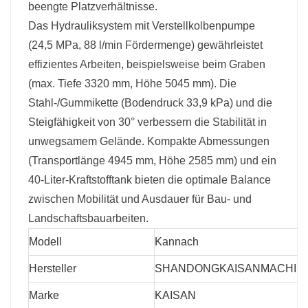
Ermüdungserscheinungen bei längerem
beengte Platzverhältnisse.
Gebrauch. Die Hydraulikölkapazität von 41 l
Das Hydrauliksystem mit Verstellkolbenpumpe
unterstützt kontinuierliche Arbeitsabläufe.
(24,5 MPa, 88 l/min Fördermenge) gewährleistet
Präzision und Reichweite
Mit einer
effizientes Arbeiten, beispielsweise beim Graben
maximalen Grabtiefe von 3,32 m und einer
(max. Tiefe 3320 mm, Höhe 5045 mm). Die
maximalen Grabhöhe von 5,04 m eignet sich
Stahl-/Gummikette (Bodendruck 33,9 kPa) und die
diese Maschine für vielfältige Anwendungen,
Steigfähigkeit von 30° verbessern die Stabilität in
vom Grabenbau bis zur
unwegsamem Gelände. Kompakte Abmessungen
Landschaftsgestaltung. Der Schwenkbereich
(Transportlänge 4945 mm, Höhe 2585 mm) und ein
des Auslegers von 72°/44° verbessert die
40-Liter-Kraftstofftank bieten die optimale Balance
Zugänglichkeit auch auf engstem Raum.
zwischen Mobilität und Ausdauer für Bau- und
Landschaftsbauarbeiten.
Bedienerkomfort
Der geringe Wenderadius
von 2.265 mm und die
Modell
Kannach
Schwenkgeschwindigkeit von 9,5 U/min
Hersteller
SHANDONGKAISANMACHINE
maximieren die Wendigkeit. Der 40-Liter-
Marke
KAISAN
Kraftstofftank verlängert die Laufzeit und