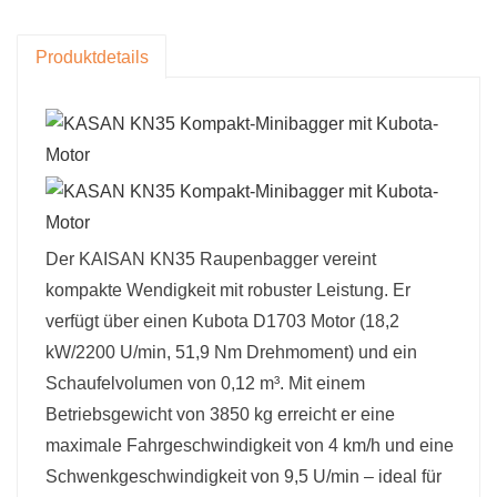
0,12 m³ große Schaufel optimiert den
Materialumschlag bei leichten bis
Produktdetails
mittelschweren Aushubarbeiten.
Adaptive Mobilität
Zwei
Geschwindigkeitsstufen (L2,3/H4 km/h) und
eine Steigfähigkeit von 30° ermöglichen ein
problemloses Fahren an Hängen und in
unwegsamem Gelände. Die Hybridkette aus
Der KAISAN KN35 Raupenbagger vereint
Gummi und Stahl (Bodendruck: 33,9 kPa)
kompakte Wendigkeit mit robuster Leistung. Er
minimiert Oberflächenschäden und ist ideal
verfügt über einen Kubota D1703 Motor (18,2
für sensible Umgebungen.
kW/2200 U/min, 51,9 Nm Drehmoment) und ein
Fortschrittliche Hydraulik
: Eine variable
Schaufelvolumen von 0,12 m³. Mit einem
Kolbenpumpe (24,5 MPa, 88 l/min
Betriebsgewicht von 3850 kg erreicht er eine
Durchfluss) sorgt für einen reibungslosen,
maximale Fahrgeschwindigkeit von 4 km/h und eine
reaktionsschnellen Betrieb und reduziert
Schwenkgeschwindigkeit von 9,5 U/min – ideal für