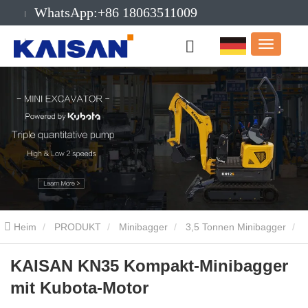
WhatsApp:+86 18063511009
Email:info@kaisanmachinery.com
Heim
PRODUKT
Minibagger
3,5 Tonnen Minibagger
KAISAN KN35 Kompakt-Minibagger mit Kubota-Motor
KAISAN KN35 Kompakt-Minibagger
mit Kubota-Motor