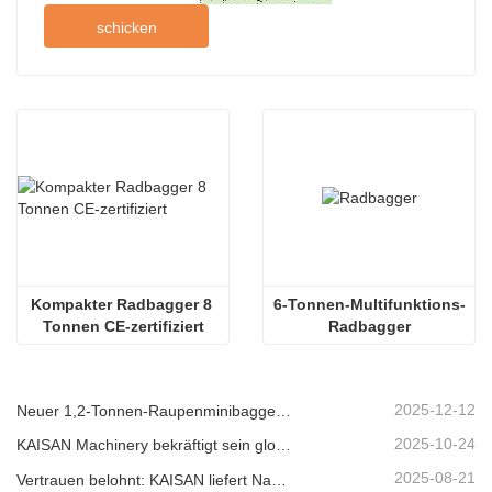
schicken
Kompakter Radbagger 8 
6-Tonnen-Multifunktions-
Tonnen CE-zertifiziert
Radbagger
2025-12-12
Neuer 1,2-Tonnen-Raupenminibagger von KAISAN: Heckloses Design für Arbeiten auf engstem Raum
2025-10-24
KAISAN Machinery bekräftigt sein globales Support-Versprechen mit einer proaktiven technischen Mission in
2025-08-21
Vertrauen belohnt: KAISAN liefert Nachbestellung von 20 Baggern an langjährigen portugiesischen Partner