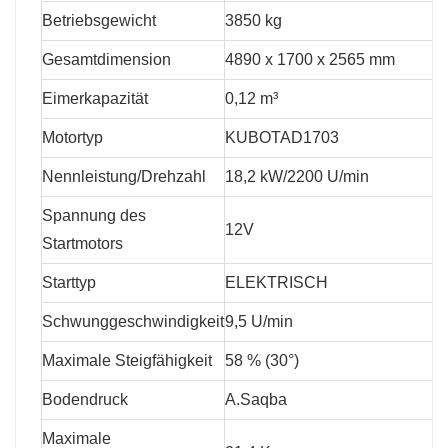
reduziert Ausfallzeiten.
Betriebsgewicht
3850 kg
Gesamtdimension
4890 x 1700 x 2565 mm
Eimerkapazität
0,12 m³
Motortyp
KUBOTAD1703
Nennleistung/Drehzahl
18,2 kW/2200 U/min
Spannung des
12V
Startmotors
Starttyp
ELEKTRISCH
Schwunggeschwindigkeit
9,5 U/min
Maximale Steigfähigkeit
58 % (30°)
Bodendruck
A.Saqba
Maximale