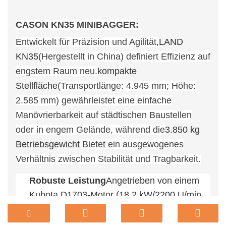
CASON KN35 MINIBAGGER:
Entwickelt für Präzision und Agilität,
LAND
KN35
(Hergestellt in China) definiert Effizienz auf
engstem Raum neu.
kompakte
Stellfläche
(Transportlänge: 4.945 mm; Höhe:
2.585 mm) gewährleistet eine einfache
Manövrierbarkeit auf städtischen Baustellen
oder in engem Gelände, während die
3.850 kg
Betriebsgewicht
Bietet ein ausgewogenes
Verhältnis zwischen Stabilität und Tragbarkeit.
Robuste Leistung
Angetrieben von einem
Kubota D1703-Motor (18,2 kW/2200 U/min,
51,9 Nm Drehmoment) liefert er zuverlässige
Leistung für anspruchsvolle Aufgaben. Die