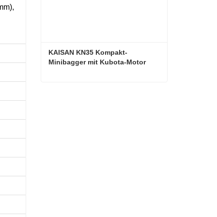
mm),
KAISAN KN35 Kompakt-
Minibagger mit Kubota-Motor
KAISAN KN35 Kompakt-Minibagger mit Kubota-Motor
Kontaktieren Sie mich jetzt