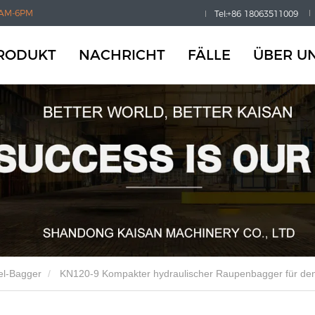
AM-6PM
Tel:+86 18063511009
RODUKT
NACHRICHT
FÄLLE
ÜBER U
el-Bagger
KN120-9 Kompakter hydraulischer Raupenbagger für de