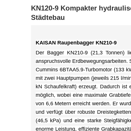
KN120-9 Kompakter hydraulis
Städtebau
KAISAN Raupenbagger KN210-9
Der Bagger KN210-9 (21,3 Tonnen) lief
anspruchsvolle Erdbewegungsarbeiten. Se
Cummins 6BTAA5.9-Turbomotor (133 kW)
mit zwei Hauptpumpen (jeweils 215 l/min
kN Schaufelkraft) erzeugt. Dadurch ist e
möglich, wobei eine maximale Grabtief
von 6,6 Metern erreicht werden. Er wurd
und verfügt über robuste Dreistegketten
(46,5 kPa) und eine starke Steigfähigk
enorme Leistung, effiziente Grabkapazit