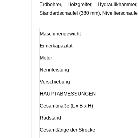
Erdbohrer, Holzgreifer, Hydraulikham
Standardschaufel (380 mm), Nivellierschauf
Maschinengewicht
Eimerkapazität
Motor
Nennleistung
Verschiebung
HAUPTABMESSUNGEN
Gesamtmaße (L x B x H)
Radstand
Gesamtlänge der Strecke