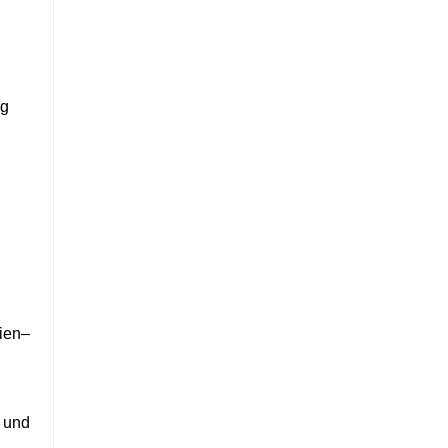
ng
ien
–
 und