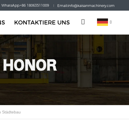
WhatsApp:+86 18063511009
Email:info@kaisanmachinery.com
NS
KONTAKTIERE UNS
n Städtebau