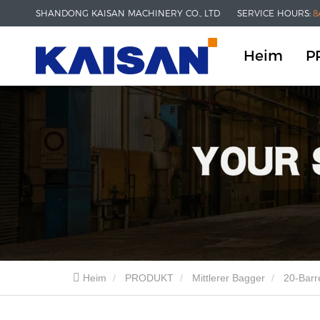
SHANDONG KAISAN MACHINERY CO., LTD
SERVICE HOURS:
8
Heim
P
Heim
PRODUKT
Mittlerer Bagger
20-Barr