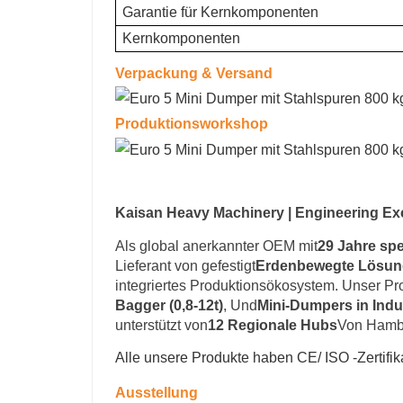
Garantie für Kernkomponenten
Kernkomponenten
Verpackung & Versand
Produktionsworkshop
Kaisan Heavy Machinery | Engineering Exc
Als global anerkannter OEM mit
29 Jahre spe
Lieferant von gefestigt
Erdenbewegte Lösu
integriertes Produktionsökosystem. Unser Pr
Bagger (0,8-12t)
, Und
Mini-Dumpers in Indus
unterstützt von
12 Regionale Hubs
Von Hambu
Alle unsere Produkte haben CE/ ISO -Zertifik
Ausstellung