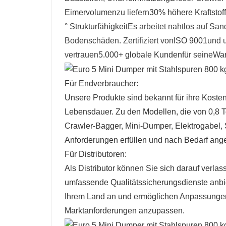
Eimervolumen
zu liefern
30% höhere Kraftstoff
° Strukturfähigkeit
Es arbeitet nahtlos auf Sa
Bodenschäden. Zertifiziert von
ISO 9001
und u
vertrauen
5.000+ globale Kunden
für seine
War
Für Endverbraucher:
Unsere Produkte sind bekannt für ihre Kosten
Lebensdauer. Zu den Modellen, die von 0,8 
Crawler-Bagger, Mini-Dumper, Elektrogabel, S
Anforderungen erfüllen und nach Bedarf ang
Für Distributoren:
Als Distributor können Sie sich darauf verl
umfassende Qualitätssicherungsdienste anbie
Ihrem Land an und ermöglichen Anpassungen
Marktanforderungen anzupassen.