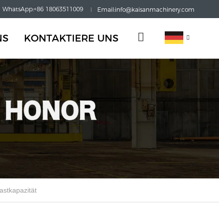
WhatsApp:+86 18063511009
Email:info@kaisanmachinery.com
NS
KONTAKTIERE UNS
astkapazität