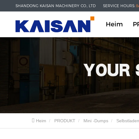
SHANDONG KAISAN MACHINERY CO., LTD
SERVICE HOURS:
8
Heim
P
Heim
PRODUKT
Mini -Dumps
Selbstlade