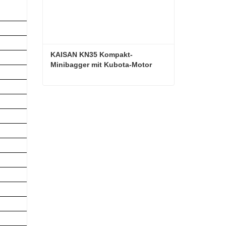
KAISAN KN35 Kompakt-
Minibagger mit Kubota-Motor
KAISAN KN35 Kompakt-Minibagger mit Kubota-Motor
Kontaktieren Sie mich jetzt