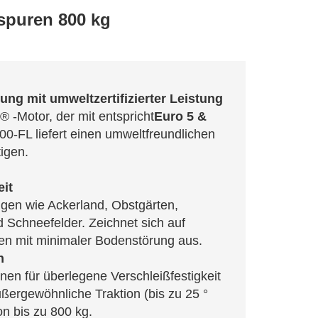
spuren 800 kg
ng mit umweltzertifizierter Leistung
 -Motor, der mit entspricht
Euro 5 &
0-FL liefert einen umweltfreundlichen
tigen.
it
gen wie Ackerland, Obstgärten,
 Schneefelder. Zeichnet sich auf
en mit minimaler Bodenstörung aus.
n
nen für überlegene Verschleißfestigkeit
ßergewöhnliche Traktion (bis zu 25 °
on bis zu 800 kg.