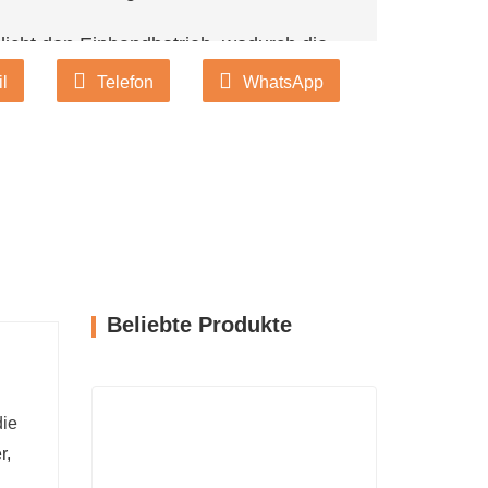
glicht den Einhandbetrieb, wodurch die
r Verwendung reduziert wird. Das
l
Telefon
WhatsApp
ür eine geringe Wartungs- und
ltnis erreicht im Vergleich zu 同级产品 um
es zu einer idealen kostengünstigen
tab ist.
Beliebte Produkte
die
r,