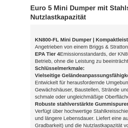
Euro 5 Mini Dumper mit Stahl
Nutzlastkapazität
KN800-FL Mini Dumper | Kompaktleistu
Angetrieben von einem Briggs & Stratton®
EPA Tier 4
Emissionsstandards, der KN80
Betrieb, ohne die Leistung zu beeinträch
Schlüsselmerkmale:
Vielseitige Geländeanpassungsfähigke
Entwickelt für herausfordernde Umgebun
Gewächshäuser, Baustellen, Strände und
schmale oder ungleichmäßige Oberfläch
Robuste stahlverstärkte Gummispure
Verfügt über hochwertige Stahlkreisschie
und längere Lebensdauer. Liefert eine au
Gradbarkeit) und die Nutzlastkapazität v