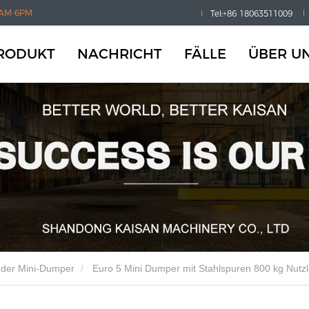
AM-6PM
Tel:+86 18063511009
RODUKT
NACHRICHT
FÄLLE
ÜBER U
nder Mini-Dumper
Euro 5 Mini Dumper mit Stahlspuren 800 kg Nutzl