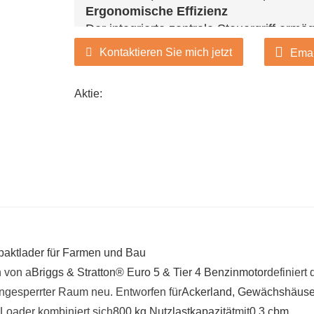
Ergonomische Effizienz
Der integrierte zentrale Steuergriff ermö
Ermüdung der Bediener während längere
Kontaktieren Sie mich jetzt
Emai
vereinfachte mechanische Design sorgt f
Betriebszuverlässigkeit.
Aktie:
Wettbewerbsvorteil:
Das optimierte Power-to-Gewicht-Verhä
30% höhere Kraftstoffeffizienz, wodurch 
Lösung für die Umgang mit kleinem Maßs
paktlader für Farmen und Bau
 von a
Briggs & Stratton® Euro 5 & Tier 4 Benzinmotor
definiert 
ingesperrter Raum neu. Entworfen für
Ackerland, Gewächshäuse
Loader kombiniert sich
800 kg Nutzlastkapazität
mit
0,3 cbm