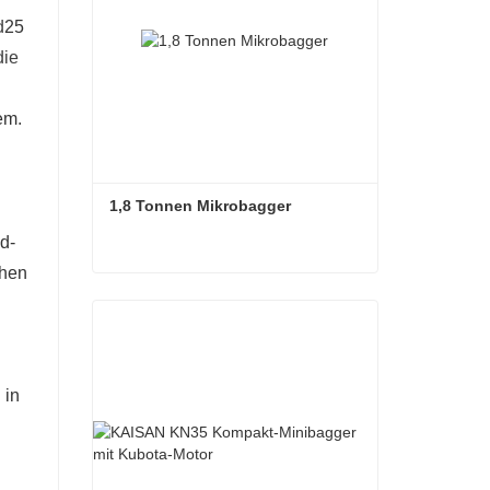
d
25
die
em
.
1,8 Tonnen Mikrobagger
d-
chen
1,8 Tonnen Mikrobagger
Kontaktieren Sie mich jetzt
 in