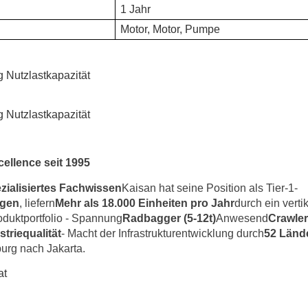
1 Jahr
Motor, Motor, Pumpe
ellence seit 1995
zialisiertes Fachwissen
Kaisan hat seine Position als Tier-1-
ngen
, liefern
Mehr als 18.000 Einheiten pro Jahr
durch ein verti
oduktportfolio - Spannung
Radbagger (5-12t)
Anwesend
Crawler
triequalität
- Macht der Infrastrukturentwicklung durch
52 Länd
rg nach Jakarta.
at