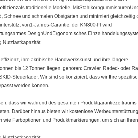
effizienz
als traditionelle Modelle. Mit
Stahlkorngummispuren
Un
nd, Schnee und schmalen Obstgärten und minimiert gleichzeitig 
nterstützt von
1-Jahres-Garantie
, der KN800-Fl wird
tungsarmes Design
Und
Ergonomisches Einzelhandelungssyst
effizienz, ihre akribische Handwerkskunst und ihre längere
Tonnen bis 12 Tonnen liegen, gehören: Crawler, Raded- oder Ra
KID-Steuerlader. Wir sind so konzipiert, dass wir Ihre spezifis
epasst werden können.
assen, dass wir während des gesamten Produktgarantiezeitraums
ten. Darüber hinaus bieten wir kostenlose Werbeunterstützung
 wie Farboptionen und Produktmarkierungen, um sich an Ihren