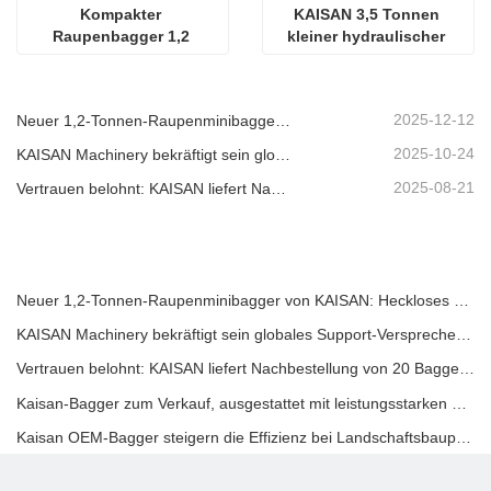
Kompakter 
KAISAN 3,5 Tonnen 
Raupenbagger 1,2 
kleiner hydraulischer 
Tonnen
Raupenbagger mit 
Kabine / Überdachung zu 
verkaufen
2025-12-12
Neuer 1,2-Tonnen-Raupenminibagger von KAISAN: Heckloses Design für Arbeiten auf engstem Raum
2025-10-24
KAISAN Machinery bekräftigt sein globales Support-Versprechen mit einer proaktiven technischen Mission in
2025-08-21
Vertrauen belohnt: KAISAN liefert Nachbestellung von 20 Baggern an langjährigen portugiesischen Partner
Neuer 1,2-Tonnen-Raupenminibagger von KAISAN: Heckloses Design für Arbeiten auf engstem Raum
KAISAN Machinery bekräftigt sein globales Support-Versprechen mit einer proaktiven technischen Mission in
Vertrauen belohnt: KAISAN liefert Nachbestellung von 20 Baggern an langjährigen portugiesischen Partner
Kaisan-Bagger zum Verkauf, ausgestattet mit leistungsstarken Hämmern und Präzisionshydraulikzylindern
Kaisan OEM-Bagger steigern die Effizienz bei Landschaftsbauprojekten