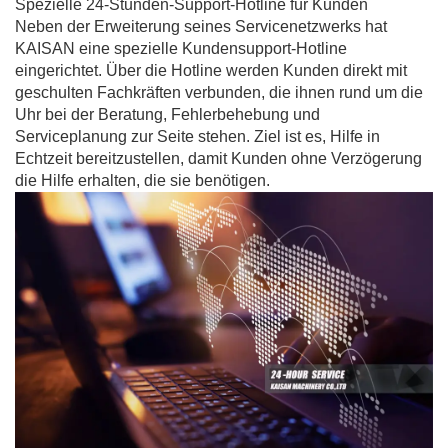
Spezielle 24-Stunden-Support-Hotline für Kunden
Neben der Erweiterung seines Servicenetzwerks hat
KAISAN eine spezielle Kundensupport-Hotline
eingerichtet. Über die Hotline werden Kunden direkt mit
geschulten Fachkräften verbunden, die ihnen rund um die
Uhr bei der Beratung, Fehlerbehebung und
Serviceplanung zur Seite stehen. Ziel ist es, Hilfe in
Echtzeit bereitzustellen, damit Kunden ohne Verzögerung
die Hilfe erhalten, die sie benötigen.