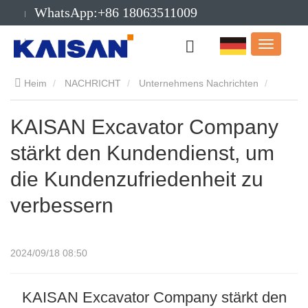
WhatsApp:+86 18063511009
Email:info@kaisanmachinery.com
Heim
NACHRICHT
Unternehmens Nachrichten
KAISAN Excavator Company stärkt den Kundendienst, um die
KAISAN Excavator Company
stärkt den Kundendienst, um
Kundenzufriedenheit zu verbessern
die Kundenzufriedenheit zu
verbessern
2024/09/18 08:50
KAISAN Excavator Company stärkt den