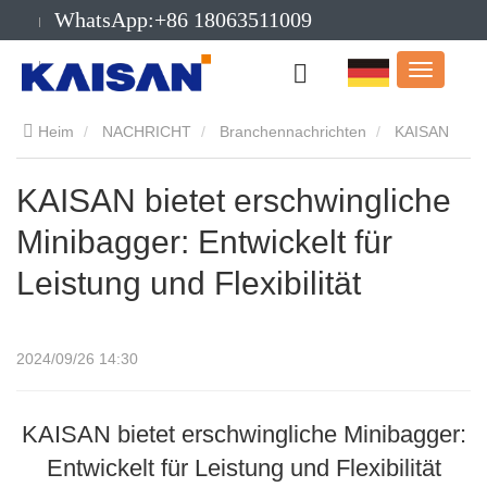
WhatsApp:+86 18063511009
Email:info@kaisanmachinery.com
Heim
NACHRICHT
Branchennachrichten
KAISAN
bietet erschwingliche Minibagger: Entwickelt für Leistung und
KAISAN bietet erschwingliche
Minibagger: Entwickelt für
Flexibilität
Leistung und Flexibilität
2024/09/26 14:30
KAISAN bietet erschwingliche Minibagger:
Entwickelt für Leistung und Flexibilität