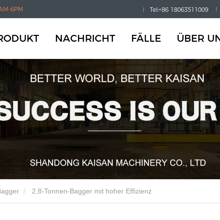
AM-6PM
Tel:+86 18063511009
RODUKT
NACHRICHT
FÄLLE
ÜBER U
Bagger
2,8-Tonnen-Bagger mit hoher Effizienz