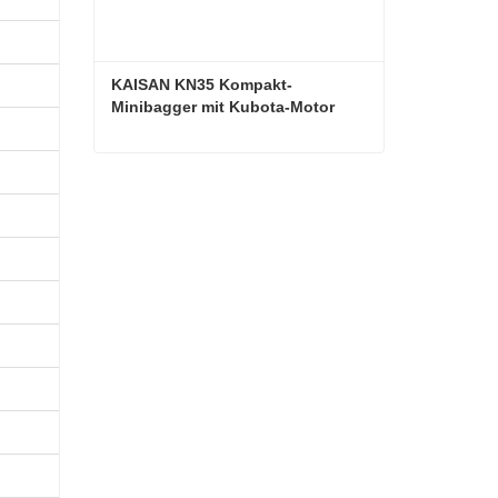
KAISAN KN35 Kompakt-
Minibagger mit Kubota-Motor
KAISAN KN35 Kompakt-Minibagger mit Kubota-Motor
Kontaktieren Sie mich jetzt