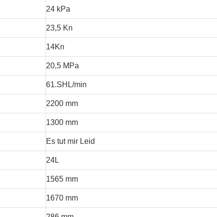
24 kPa
23,5 Kn
14Kn
20,5 MPa
61.SHL/min
2200 mm
1300 mm
Es tut mir Leid
24L
1565 mm
1670 mm
286 mm