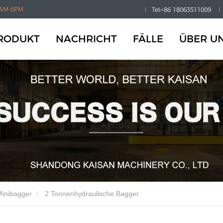
AM-6PM
Tel:+86 18063511009
RODUKT
NACHRICHT
FÄLLE
ÜBER U
Minibagger
2 Tonnenhydraulische Bagger