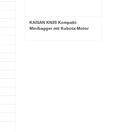
KAISAN KN35 Kompakt-
Minibagger mit Kubota-Motor
KAISAN KN35 Kompakt-Minibagger mit Kubota-Motor
Kontaktieren Sie mich jetzt