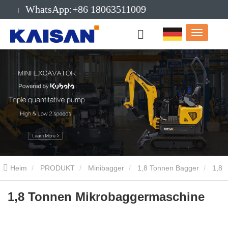
WhatsApp:+86 18063511009
Email:info@kaisanmachinery.com
Heim
PRODUKT
Minibagger
1,8 Tonnen Bagger
1,8
Tonnen Mikrobaggermaschine
1,8 Tonnen Mikrobaggermaschine