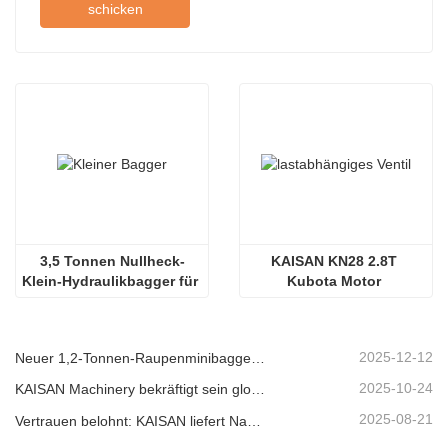
schicken
3,5 Tonnen Nullheck-
KAISAN KN28 2.8T 
Klein-Hydraulikbagger für 
Kubota Motor 
enge Arbeitsbereiche
Hydraulischer 
Raupenbagger
2025-12-12
Neuer 1,2-Tonnen-Raupenminibagger von KAISAN: Heckloses Design für Arbeiten auf engstem Raum
2025-10-24
KAISAN Machinery bekräftigt sein globales Support-Versprechen mit einer proaktiven technischen Mission in
2025-08-21
Vertrauen belohnt: KAISAN liefert Nachbestellung von 20 Baggern an langjährigen portugiesischen Partner