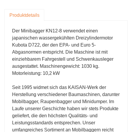
Die Produktmodelle reichen von 0,8 Tonnen bis
12 Tonnen. (Raupen-, Mobil- oder
Produktdetails
Raupenbagger) kann Ihren Anforderungen
gerecht werden und individuelle Anpassungen
Der Minibagger KN12-8 verwendet einen
unterstützen
japanischen wassergekühlten Dreizylindermotor
Für Händler
Kubota D722, der den EPA- und Euro 5-
Während der Produktgarantiezeit bieten wir
Abgasnormen entspricht. Die Maschine ist mit
einziehbarem Fahrgestell und Schwenkausleger
Qualitätssicherungsdienste für Ihre Produkte an.
ausgestattet. Maschinengewicht: 1030 kg.
Motorleistung: 10,2 kW
Seit 1995 widmet sich das KAISAN-Werk der
Herstellung verschiedener Baumaschinen, darunter
Mobilbagger, Raupenbagger und Minidumper. Im
Laufe unserer Geschichte haben wir stets Produkte
geliefert, die den höchsten Qualitäts- und
Leistungsstandards entsprechen. Unser
umfangreiches Sortiment an Mobilbaggern reicht