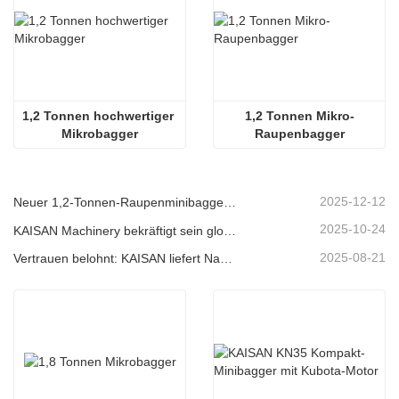
1,2 Tonnen hochwertiger 
1,2 Tonnen Mikro-
Mikrobagger
Raupenbagger
2025-12-12
Neuer 1,2-Tonnen-Raupenminibagger von KAISAN: Heckloses Design für Arbeiten auf engstem Raum
2025-10-24
KAISAN Machinery bekräftigt sein globales Support-Versprechen mit einer proaktiven technischen Mission in
2025-08-21
Vertrauen belohnt: KAISAN liefert Nachbestellung von 20 Baggern an langjährigen portugiesischen Partner