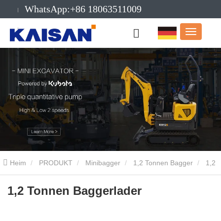
WhatsApp:+86 18063511009
Email:info@kaisanmachinery.com
Heim
PRODUKT
Minibagger
1,2 Tonnen Bagger
1,2
Tonnen Baggerlader
1,2 Tonnen Baggerlader