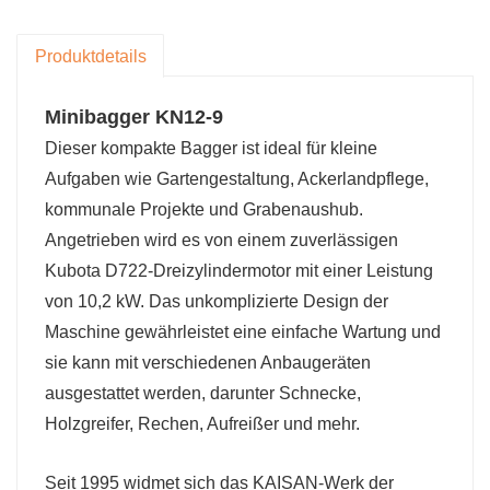
Die Produktmodelle reichen von 0,8 Tonnen bis
12 Tonnen. (Raupen-, Rad- oder
Produktdetails
Raupenbagger) kann Ihren Anforderungen
gerecht werden und individuelle Anpassungen
Minibagger KN12-9
ermöglichen
Dieser kompakte Bagger ist ideal für kleine
Für Händler
Aufgaben wie Gartengestaltung, Ackerlandpflege,
Während der Produktgarantiezeit bieten wir
kommunale Projekte und Grabenaushub.
Qualitätssicherungsdienste für Ihre Produkte an.
Angetrieben wird es von einem zuverlässigen
Gleichzeitig machen wir in Ihrem Land kostenlos
Kubota D722-Dreizylindermotor mit einer Leistung
Werbung für Sie und unterstützen individuelle
von 10,2 kW. Das unkomplizierte Design der
Farben und Produktmarken.
Maschine gewährleistet eine einfache Wartung und
sie kann mit verschiedenen Anbaugeräten
ausgestattet werden, darunter Schnecke,
Holzgreifer, Rechen, Aufreißer und mehr.
Seit 1995 widmet sich das KAISAN-Werk der