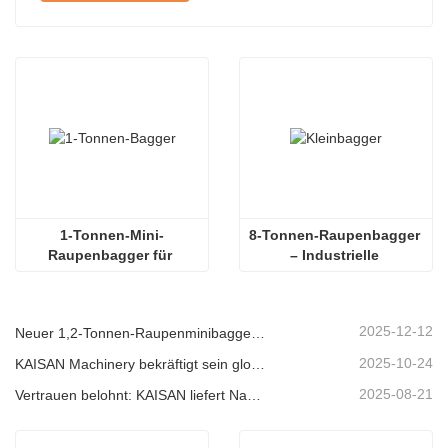
1-Tonnen-Mini-
8-Tonnen-Raupenbagger 
Raupenbagger für 
– Industrielle 
landwirtschaftliche 
Baumaschinen
Arbeiten
2025-12-12
Neuer 1,2-Tonnen-Raupenminibagger von KAISAN: Heckloses Design für Arbeiten auf engstem Raum
2025-10-24
KAISAN Machinery bekräftigt sein globales Support-Versprechen mit einer proaktiven technischen Mission in
2025-08-21
Vertrauen belohnt: KAISAN liefert Nachbestellung von 20 Baggern an langjährigen portugiesischen Partner